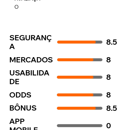
O
SEGURANÇ
8.5
A
MERCADOS
8
USABILIDA
8
DE
ODDS
8
BÔNUS
8.5
APP
0
MOBILE