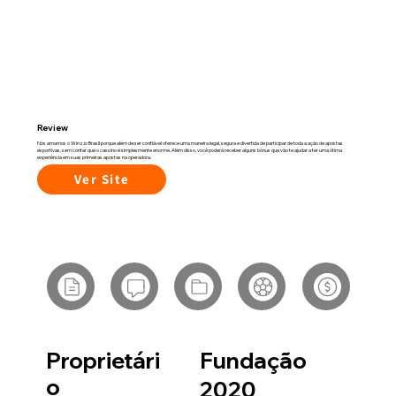
Review
Nós amamos o Winz.io Brasil porque além de ser confiável oferece uma maneira legal, segura e divertida de participar de toda a ação de apostas
esportivas, sem contar que o cassino é simplesmente enorme. Além disso, você poderá receber alguns bônus que vão te ajudar a ter uma ótima
experiência em suas primeiras apostas na operadora.
Ver Site
IDIOMAS
Proprietári
Fundação
o
2020