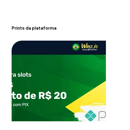
Prints da plataforma