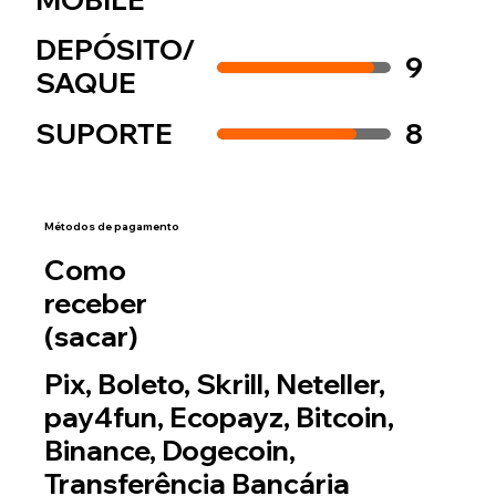
DEPÓSITO/
9
SAQUE
SUPORTE
8
Métodos de pagamento
Como
receber
(sacar)
Pix, Boleto, Skrill, Neteller,
pay4fun, Ecopayz, Bitcoin,
Binance, Dogecoin,
Transferência Bancária