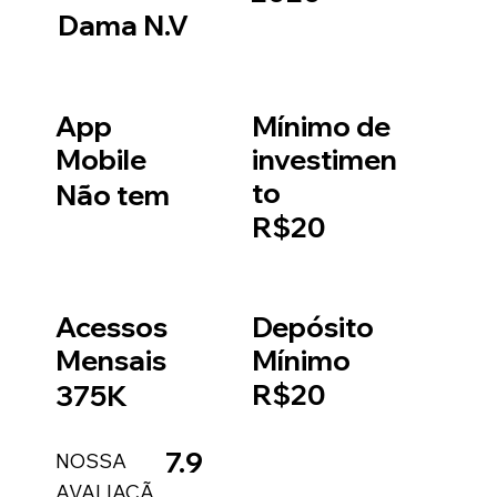
Dama N.V
App
Mínimo de
Mobile
investimen
to
Não tem
R$20
Acessos
Depósito
Mensais
Mínimo
R$20
375K
7.9
NOSSA
AVALIAÇÃ