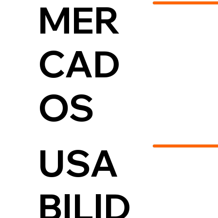
MER
CAD
OS
USA
BILID