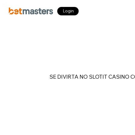
Login
SE DIVIRTA NO SLOTIT CASINO 