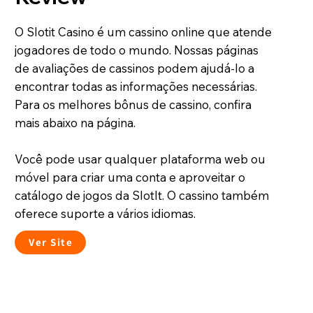
O Slotit Casino é um cassino online que atende
jogadores de todo o mundo. Nossas páginas
de avaliações de cassinos podem ajudá-lo a
encontrar todas as informações necessárias.
Para os melhores bônus de cassino, confira
mais abaixo na página.
Você pode usar qualquer plataforma web ou
móvel para criar uma conta e aproveitar o
catálogo de jogos da SlotIt. O cassino também
oferece suporte a vários idiomas.
Ver Site