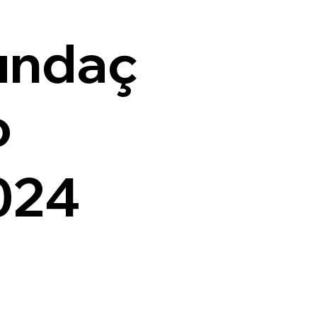
undaç
o
024