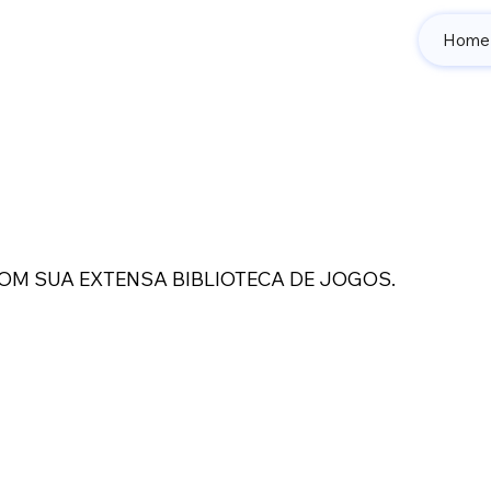
Home
COM SUA EXTENSA BIBLIOTECA DE JOGOS.