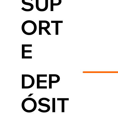
SUP
ORT
E
DEP
ÓSIT