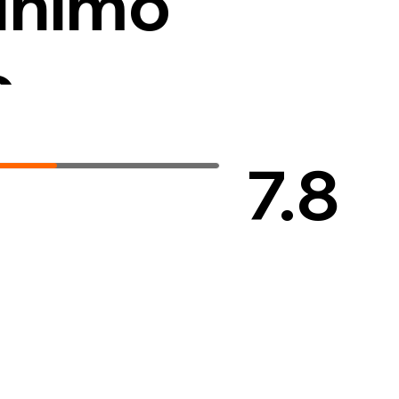
ínimo
e
vesti
7.8
ento
pp