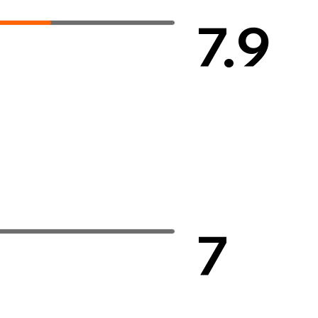
7.9
epósi
o
ínimo
pp
7