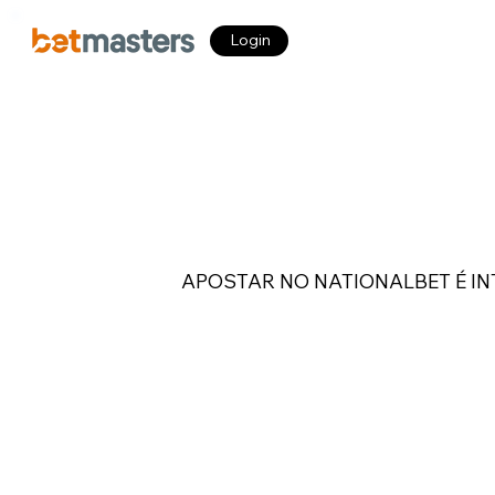
Login
APOSTAR NO NATIONALBET É IN