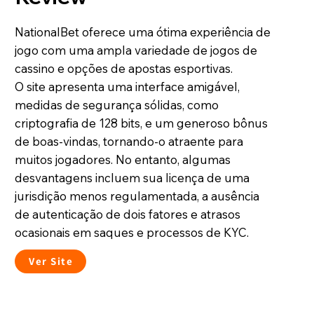
NationalBet oferece uma ótima experiência de
jogo com uma ampla variedade de jogos de
cassino e opções de apostas esportivas.
O site apresenta uma interface amigável,
medidas de segurança sólidas, como
criptografia de 128 bits, e um generoso bônus
de boas-vindas, tornando-o atraente para
muitos jogadores. No entanto, algumas
desvantagens incluem sua licença de uma
jurisdição menos regulamentada, a ausência
de autenticação de dois fatores e atrasos
ocasionais em saques e processos de KYC.
Ver Site