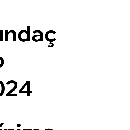
undaç
o
024