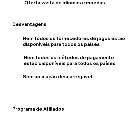
Oferta vasta de idiomas e moedas
Desvantagens
Nem todos os fornecedores de jogos estão
disponíveis para todos os países
Nem todos os métodos de pagamento
estão disponíveis para todos os países
Sem aplicação descarregável
Programa de Afiliados