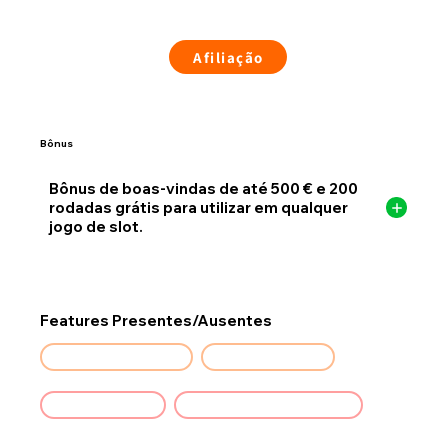
Afiliação
Bônus
Bônus de boas-vindas de até 500 € e 200
rodadas grátis para utilizar em qualquer
jogo de slot.
Features Presentes/Ausentes
Sorteios Semanais
Apostas ao vivo
Brindes Diários
Tutoriais Personalizados