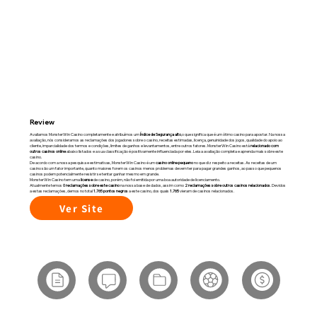
Review
Avaliamos MonsterWin Casino completamente e atribuímos um
Índice de Segurança alto
,o que significa que é um ótimo casino para apostar. Na nossa
avaliação, nós consideramos as reclamações dos jogadores sobre o casino, receitas estimadas, licença, genuinidade dos jogos, qualidade do apoio ao
cliente, imparcialidade dos termos e condições, limites de ganhos e levantamentos, entre outros fatores. MonsterWin Casino está
relacionado com
outros casinos online
abaixo listados e a sua classificação é positivamente influenciada por eles. Leia a avaliação completa e aprenda mais sobre este
casino.
De acordo com a nossa pesquisa e estimativas, MonsterWin Casino é um
casino online pequeno
no que diz respeito a receitas. As receitas de um
casino são um fator importante, quanto maiores forem os casinos menos problemas devem ter para pagar grandes ganhos, ao passo que pequenos
casinos podem potencialmente resistir se tentar ganhar mesmo em grande.
MonsterWin Casino tem uma
license
de casino, porém, não foi emitida por uma boa autoridade de licenciamento.
Atualmente temos
0 reclamações sobre este casino
na nossa base de dados, assim como
2 reclamações sobre outros casinos relacionados
. Devidos
a estas reclamações, demos no total
1.765 pontos negros
a este casino, dos quais
1.765
vieram de casinos relacionados.
Ver Site
IDIOMAS