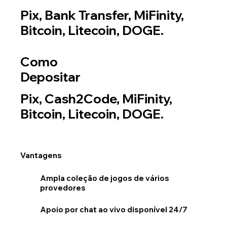
Pix, Bank Transfer, MiFinity,
Bitcoin, Litecoin, DOGE.
Como
Depositar
Pix, Cash2Code, MiFinity,
Bitcoin, Litecoin, DOGE.
Vantagens
Ampla coleção de jogos de vários
provedores
Apoio por chat ao vivo disponível 24/7