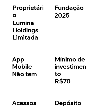
Proprietári
Fundação
o
2025
Lumina
Holdings
Limitada
App
Mínimo de
Mobile
investimen
to
Não tem
R$70
Acessos
Depósito