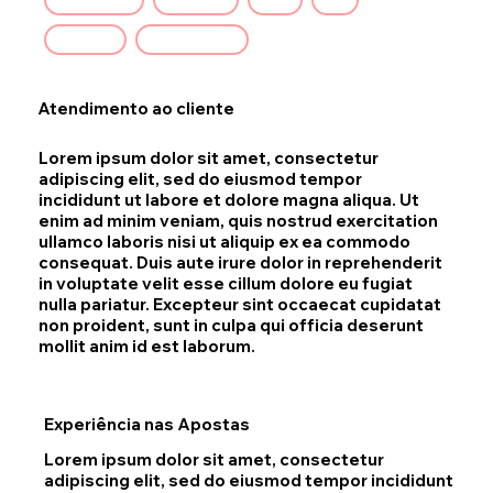
Parking
Beach front
Atendimento ao cliente
Lorem ipsum dolor sit amet, consectetur
adipiscing elit, sed do eiusmod tempor
incididunt ut labore et dolore magna aliqua. Ut
enim ad minim veniam, quis nostrud exercitation
ullamco laboris nisi ut aliquip ex ea commodo
consequat. Duis aute irure dolor in reprehenderit
in voluptate velit esse cillum dolore eu fugiat
nulla pariatur. Excepteur sint occaecat cupidatat
non proident, sunt in culpa qui officia deserunt
mollit anim id est laborum.
Experiência nas Apostas
Lorem ipsum dolor sit amet, consectetur
adipiscing elit, sed do eiusmod tempor incididunt