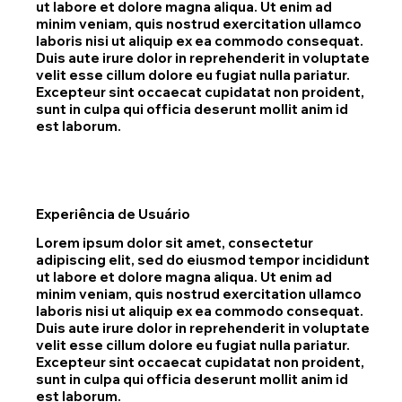
ut labore et dolore magna aliqua. Ut enim ad
minim veniam, quis nostrud exercitation ullamco
laboris nisi ut aliquip ex ea commodo consequat.
Duis aute irure dolor in reprehenderit in voluptate
velit esse cillum dolore eu fugiat nulla pariatur.
Excepteur sint occaecat cupidatat non proident,
sunt in culpa qui officia deserunt mollit anim id
est laborum.
Experiência de Usuário
Lorem ipsum dolor sit amet, consectetur
adipiscing elit, sed do eiusmod tempor incididunt
ut labore et dolore magna aliqua. Ut enim ad
minim veniam, quis nostrud exercitation ullamco
laboris nisi ut aliquip ex ea commodo consequat.
Duis aute irure dolor in reprehenderit in voluptate
velit esse cillum dolore eu fugiat nulla pariatur.
Excepteur sint occaecat cupidatat non proident,
sunt in culpa qui officia deserunt mollit anim id
est laborum.