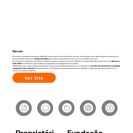
Review
Recomendo a experiência de apostas na BR4bet Casino porque o site é diversificado, está em conformidade com as determinações de segurança do
governo federal e oferece um
catálogo abrangente
que se destaca pela oferta de mesas ao vivo com limites acessíveis.
Se você tem um orçamento mais limitado ou prefere começar com apostas menores, a BR4bet é uma ótima alternativa porque conta com
depósitos a
partir de R$10
. Os limites dos jogos também são adequados para qualquer tipo de orçamento.
A BR4bet tem tudo o que um jogador precisa para começar a sua experiência de apostas com o pé direito: um
site otimizado, atendimento de qualidade
e pagamentos descomplicados.
Apesar de pontos como a falta de um app ainda precisarem de melhorias, acredito que vale a pena cadastrar-se e
conferir as vantagens da BR4bet.
Ver Site
IDIOMAS
Proprietári
Fundação