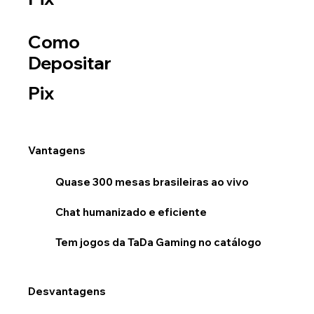
Como
Depositar
Pix
Vantagens
Quase 300 mesas brasileiras ao vivo
Chat humanizado e eficiente
Tem jogos da TaDa Gaming no catálogo
Desvantagens