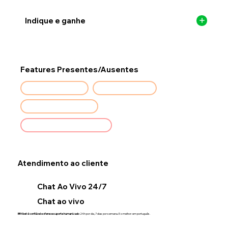
Indique e ganhe
Features Presentes/Ausentes
Apostas ao vivo
Brindes Diários
Sorteios Semanais
Conversão de Moedas
Atendimento ao cliente
Chat Ao Vivo 24/7
Chat ao vivo
BR4bet é confiável e oferece suporte humanizado
24h por dia, 7 dias por semana. E o melhor: em português.