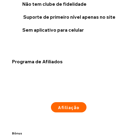
Não tem clube de fidelidade
Suporte de primeiro nível apenas no site
Sem aplicativo para celular
Programa de Afiliados
Afiliação
Bônus