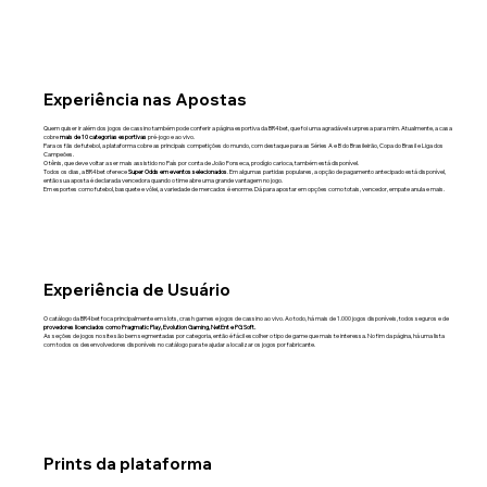
Experiência nas Apostas
Quem quiser ir além dos jogos de cassino também pode conferir a página esportiva da BR4bet, que foi uma agradável surpresa para mim. Atualmente, a casa
cobre
mais de 10 categorias esportivas
pré-jogo e ao vivo.
Para os fãs de futebol, a plataforma cobre as principais competições do mundo, com destaque para as Séries A e B do Brasileirão, Copa do Brasil e Liga dos
Campeões.
O tênis, que deve voltar a ser mais assistido no País por conta de João Fonseca, prodígio carioca, também está disponível.
Todos os dias, a BR4bet oferece
Super Odds em eventos selecionados
. Em algumas partidas populares, a opção de pagamento antecipado está disponível,
então sua aposta é declarada vencedora quando o time abre uma grande vantagem no jogo.
Em esportes como futebol, basquete e vôlei, a variedade de mercados é enorme. Dá para apostar em opções como totais, vencedor, empate anula e mais.
Experiência de Usuário
O catálogo da BR4bet foca principalmente em slots, crash games e jogos de cassino ao vivo. Ao todo, há mais de 1.000 jogos disponíveis, todos seguros e de
provedores licenciados como
Pragmatic Play
, Evolution Gaming,
NetEnt
e PG Soft.
As seções de jogos no site são bem segmentadas por categoria, então é fácil escolher o tipo de game que mais te interessa. No fim da página, há uma lista
com todos os desenvolvedores disponíveis no catálogo para te ajudar a localizar os jogos por fabricante.
Prints da plataforma