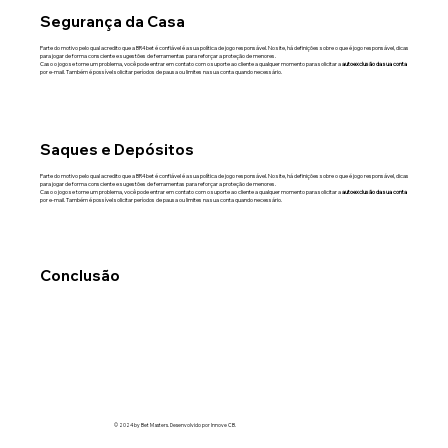
Segurança da Casa
Parte do motivo pelo qual acredito que a BR4bet é confiável é a sua política de
jogo responsável
. No site, há definições sobre o que é jogo responsável, dicas
para jogar de forma consciente e sugestões de ferramentas para reforçar a proteção de menores.
Caso o jogo se torne um problema, você pode entrar em contato com o suporte ao cliente a qualquer momento para solicitar a
autoexclusão da sua conta
por e-mail. Também é possível solicitar períodos de pausa ou limites na sua conta quando necessário.
Saques e Depósitos
Parte do motivo pelo qual acredito que a BR4bet é confiável é a sua política de
jogo responsável
. No site, há definições sobre o que é jogo responsável, dicas
para jogar de forma consciente e sugestões de ferramentas para reforçar a proteção de menores.
Caso o jogo se torne um problema, você pode entrar em contato com o suporte ao cliente a qualquer momento para solicitar a
autoexclusão da sua conta
por e-mail. Também é possível solicitar períodos de pausa ou limites na sua conta quando necessário.
Conclusão
© 2024 by Bet Masters.
Desenvolvido por Innove CB.