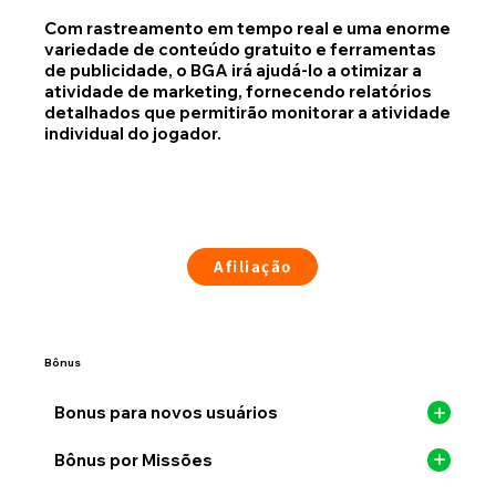
Com rastreamento em tempo real e uma enorme
variedade de conteúdo gratuito e ferramentas
de publicidade, o BGA irá ajudá-lo a otimizar a
atividade de marketing, fornecendo relatórios
detalhados que permitirão monitorar a atividade
individual do jogador.
Afiliação
Bônus
Bonus para novos usuários
Bônus por Missões