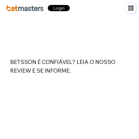
Login
BETSSON É CONFIÁVEL? LEIA O NOSSO
REVIEW E SE INFORME.