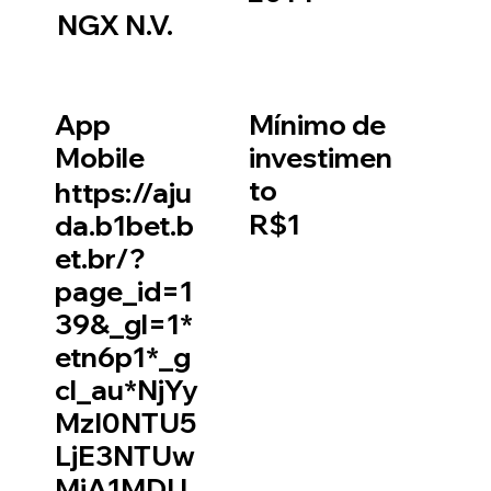
NGX N.V.
App
Mínimo de
Mobile
investimen
to
https://aju
R$1
da.b1bet.b
et.br/?
page_id=1
39&_gl=1*
etn6p1*_g
cl_au*NjYy
MzI0NTU5
LjE3NTUw
MjA1MDU.