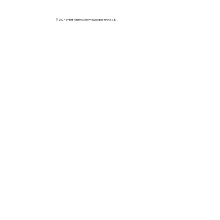
© 2024 by Bet Masters.
Desenvolvido por Innove CB.