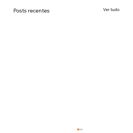
Ver tudo
Posts recentes