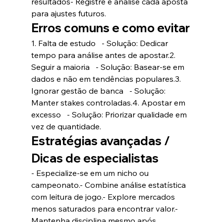
resultados- Registre e analise cada aposta 
para ajustes futuros.
Erros comuns e como evitar
1. Falta de estudo   - Solução: Dedicar 
tempo para análise antes de apostar.2. 
Seguir a maioria   - Solução: Basear-se em 
dados e não em tendências populares.3. 
Ignorar gestão de banca   - Solução: 
Manter stakes controladas.4. Apostar em 
excesso   - Solução: Priorizar qualidade em 
vez de quantidade.
Estratégias avançadas / 
Dicas de especialistas
- Especialize-se em um nicho ou 
campeonato.- Combine análise estatística 
com leitura de jogo.- Explore mercados 
menos saturados para encontrar valor.- 
Mantenha disciplina mesmo após 