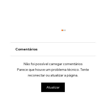
Comentários
Não foi possível carregar comentários
Parece que houve um problema técnico. Tente
reconectar ou atualizar a página.
A psicologia por trás das decisões de
Atualizar
apostas