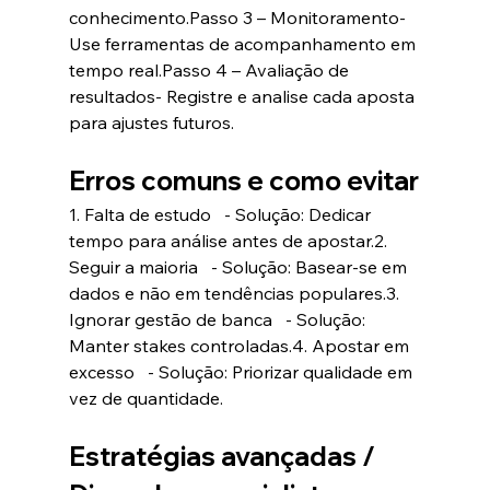
conhecimento.Passo 3 – Monitoramento- 
Use ferramentas de acompanhamento em 
tempo real.Passo 4 – Avaliação de 
resultados- Registre e analise cada aposta 
para ajustes futuros.
Erros comuns e como evitar
1. Falta de estudo   - Solução: Dedicar 
tempo para análise antes de apostar.2. 
Seguir a maioria   - Solução: Basear-se em 
dados e não em tendências populares.3. 
Ignorar gestão de banca   - Solução: 
Manter stakes controladas.4. Apostar em 
excesso   - Solução: Priorizar qualidade em 
vez de quantidade.
Estratégias avançadas / 