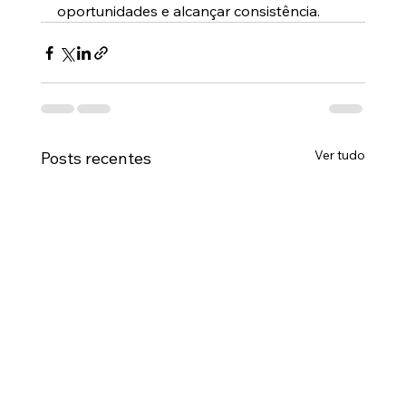
oportunidades e alcançar consistência.
Ver tudo
Posts recentes