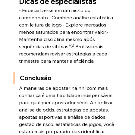
Dicas de especialistas
- Especialize-se em um nicho ou 
campeonato.- Combine análise estatística 
com leitura de jogo.- Explore mercados 
menos saturados para encontrar valor.- 
Mantenha disciplina mesmo após 
sequências de vitórias.💡 Profissionais 
recomendam revisar estratégias a cada 
trimestre para manter a eficiência.
Conclusão
A maneiras de apostar na nhl com mais 
confiança é uma habilidade indispensável 
para qualquer apostador sério. Ao aplicar 
análise de odds, estratégias de apostas, 
apostas esportivas e análise de dados, 
gestão de risco, estatísticas de jogos, você 
estará mais preparado para identificar 