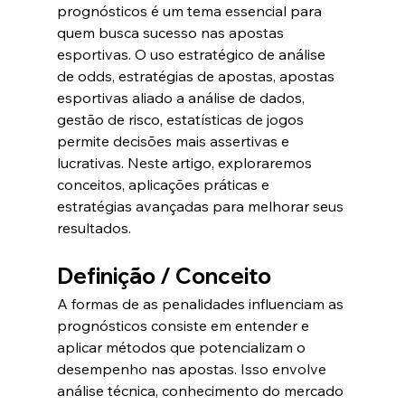
prognósticos é um tema essencial para 
quem busca sucesso nas apostas 
esportivas. O uso estratégico de análise 
de odds, estratégias de apostas, apostas 
esportivas aliado a análise de dados, 
gestão de risco, estatísticas de jogos 
permite decisões mais assertivas e 
lucrativas. Neste artigo, exploraremos 
conceitos, aplicações práticas e 
estratégias avançadas para melhorar seus 
resultados.
Definição / Conceito
A formas de as penalidades influenciam as 
prognósticos consiste em entender e 
aplicar métodos que potencializam o 
desempenho nas apostas. Isso envolve 
análise técnica, conhecimento do mercado 