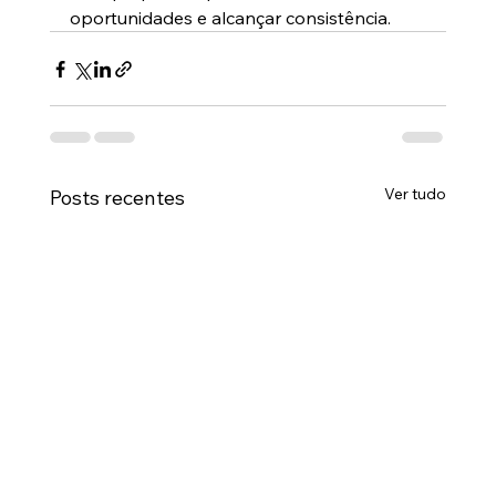
oportunidades e alcançar consistência.
Ver tudo
Posts recentes