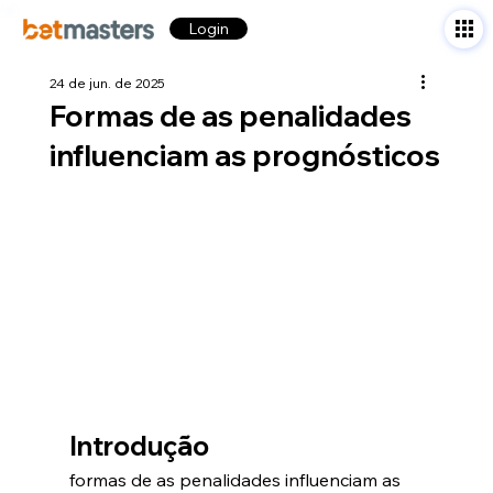
Login
24 de jun. de 2025
Formas de as penalidades
influenciam as prognósticos
Introdução
formas de as penalidades influenciam as 