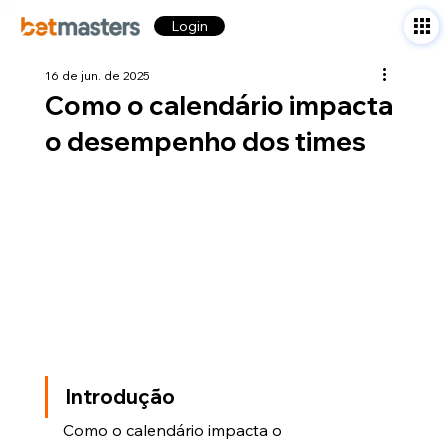
Login
16 de jun. de 2025
Como o calendário impacta
o desempenho dos times
Introdução
Como o calendário impacta o 