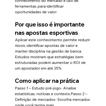
conhecimento do mercado e uso de 
ferramentas para identificar 
oportunidades de valor.
Por que isso é importante 
nas apostas esportivas
Aplicar este conhecimento permite reduzir 
riscos, identificar apostas de valor e 
manter disciplina na gestão de banca. 
Estudos mostram que estratégias bem 
estruturadas podem aumentar o ROI de 
um apostador em até 25%.
Como aplicar na prática
Passo 1 – Estudo pré-jogo- Analise 
estatísticas, notícias e contexto.Passo 2 – 
Definição de mercados- Escolha mercados 
onde você tenha mais 