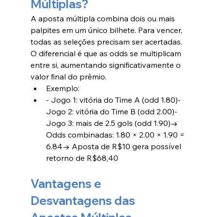
Múltiplas?
A aposta múltipla combina dois ou mais 
palpites em um único bilhete. Para vencer, 
todas as seleções precisam ser acertadas. 
O diferencial é que as odds se multiplicam 
entre si, aumentando significativamente o 
valor final do prêmio.
Exemplo:
- Jogo 1: vitória do Time A (odd 1.80)- 
Jogo 2: vitória do Time B (odd 2.00)- 
Jogo 3: mais de 2.5 gols (odd 1.90)→ 
Odds combinadas: 1.80 × 2.00 × 1.90 = 
6.84→ Aposta de R$10 gera possível 
retorno de R$68,40
Vantagens e 
Desvantagens das 